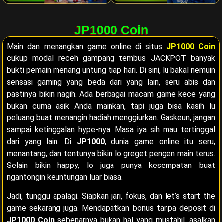
JP1000 Coin
Main dan menangkan game online di situs
JP1000 Coin
cukup modal receh gampang tembus JACKPOT banyak
bukti pemain menang untung tiap hari. Di sini, lu bakal nemuin
sensasi gaming yang beda dari yang lain, seru abis dan
pastinya bikin nagih. Ada berbagai macam game kece yang
bukan cuma asik Anda mainkan, tapi juga bisa kasih lu
peluang buat menangin hadiah menggiurkan. Gaskeun, jangan
sampai ketinggalan hype-nya.
Masa iya sih mau tertinggal
dari yang lain. Di
JP1000
, dunia game online itu seru,
menantang, dan tentunya bikin lo greget pengen main terus.
Selain bikin happy, lo juga punya kesempatan buat
ngantongin keuntungan luar biasa.
Jadi, tunggu apalagi. Siapkan jari, fokus, dan let’s start the
game sekarang juga.
Mendapatkan bonus tanpa deposit di
JP1000 Coin
sebenarnya bukan hal yang mustahil, asalkan