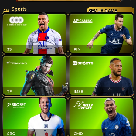
Sports
SEMUA GAME