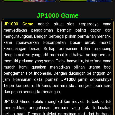
JP1000 Game
JP1000 Game
adalah situs slot terpercaya yang
menyediakan pengalaman bermain paling gacor dan
menguntungkan. Dengan berbagai pilihan permainan menarik,
kami menawarkan kesempatan besar untuk meraih
kemenangan besar. Setiap permainan telah terancang
dengan sistem yang adil, memastikan bahwa setiap pemain
memiliki peluang yang sama. Tidak hanya itu, interface yang
mudah kami gunakan menjadikan pilihan utama bagi
penggemar slot Indonesia. Dengan dukungan pelanggan 24
jam, keamanan data pemain
JP1000
jamin sepenuhnya
tanpa kompromi. Di kami, bermain slot menjadi lebih seru
dan penuh sensasi kemenangan.
JP1000 Game selalu menghadirkan inovasi terbaik untuk
memastikan pengalaman bermain yang tak terlupakan
setiap saat. Dengan koleksi permainan slot dari berbagai