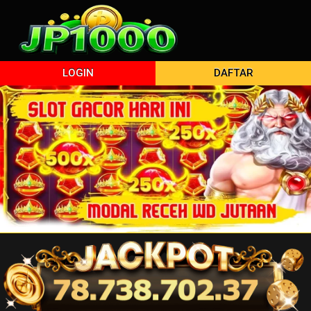
LOGIN
DAFTAR