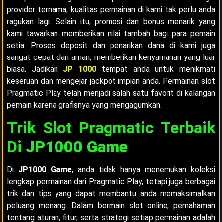
provider ternama, kualitas permainan di kami tak perlu anda
ragukan lagi. Selain itu, promosi dan bonus menarik yang
kami tawarkan memberikan nilai tambah bagi para pemain
setia. Proses deposit dan penarikan dana di kami juga
sangat cepat dan aman, memberikan kenyamanan yang luar
biasa. Jadikan
JP 1000
tempat anda untuk menikmati
keseruan dan mengejar jackpot impian anda.
Permainan slot
Pragmatic Play telah menjadi salah satu favorit di kalangan
pemain karena grafisnya yang mengagumkan.
Trik Slot Pragmatic Terbaik
Di
JP1000 Game
Di
JP1000 Game
, anda tidak hanya menemukan koleksi
lengkap permainan dari Pragmatic Play, tetapi juga berbagai
trik dan tips yang dapat membantu anda memaksimalkan
peluang menang. Dalam bermain slot online, pemahaman
tentang aturan, fitur, serta strategi setiap permainan adalah