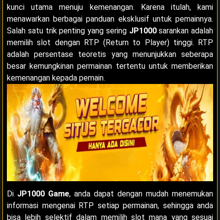
kunci utama menuju kemenangan. Karena itulah, kami
menawarkan berbagai panduan eksklusif untuk pemainnya.
Salah satu trik penting yang sering
JP1000
sarankan adalah
memilih slot dengan RTP (Return to Player) tinggi. RTP
adalah persentase teoretis yang menunjukkan seberapa
besar kemungkinan permainan tertentu untuk memberikan
kemenangan kepada pemain.
Di
JP1000 Game
, anda dapat dengan mudah menemukan
informasi mengenai RTP setiap permainan, sehingga anda
bisa lebih selektif dalam memilih slot mana yang sesuai