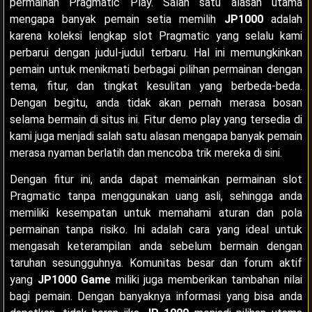
permainan Pragmatic Play. Salah satu alasan utama
mengapa banyak pemain setia memilih
JP1000
adalah
karena koleksi lengkap slot Pragmatic yang selalu kami
perbarui dengan judul-judul terbaru. Hal ini memungkinkan
pemain untuk menikmati berbagai pilihan permainan dengan
tema, fitur, dan tingkat kesulitan yang berbeda-beda.
Dengan begitu, anda tidak akan pernah merasa bosan
selama bermain di situs ini.
Fitur demo play yang tersedia di
kami juga menjadi salah satu alasan mengapa banyak pemain
merasa nyaman berlatih dan mencoba trik mereka di sini.
Dengan fitur ini, anda dapat memainkan permainan slot
Pragmatic tanpa menggunakan uang asli, sehingga anda
memiliki kesempatan untuk memahami aturan dan pola
permainan tanpa risiko. Ini adalah cara yang ideal untuk
mengasah keterampilan anda sebelum bermain dengan
taruhan sesungguhnya.
Komunitas besar dan forum aktif
yang
JP1000 Game
miliki juga memberikan tambahan nilai
bagi pemain. Dengan banyaknya informasi yang bisa anda