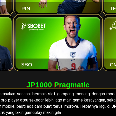
JP1000 Pragmatic
rasakan sensasi bermain slot gampang menang dengan modal
i pro player atau sekedar lebih jago main game kesayangan, sek
n mobile, pasti ada cara buat terus improve. Hebatnya lagi, di
J
ik yang bikin gameplay makin gila.