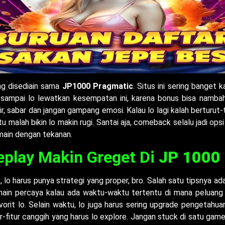
ng disediain sama
JP1000 Pragmatic
. Situs ini sering banget 
sampai lo lewatkan kesempatan ini, karena bonus bisa nambah
ir, sabar dan jangan gampang emosi. Kalau lo lagi kalah berturut
itu malah bikin lo makin rugi. Santai aja, comeback selalu jadi opsi
 main dengan tekanan.
eplay Makin Greget Di
JP 1000
lo harus punya strategi yang proper, bro. Salah satu tipsnya ad
ain percaya kalau ada waktu-waktu tertentu di mana peluang b
orit lo.
Selain waktu, lo juga harus sering upgrade pengetahua
-fitur canggih yang harus lo explore. Jangan stuck di satu game