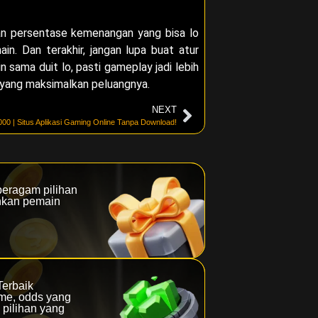
kan persentase kemenangan yang bisa lo
main.
Dan terakhir, jangan lupa buat atur
n sama duit lo, pasti gameplay jadi lebih
 yang maksimalkan peluangnya.
NEXT
00 | Situs Aplikasi Gaming Online Tanpa Download!
beragam pilihan
kan pemain
Terbaik
me, odds yang
 pilihan yang