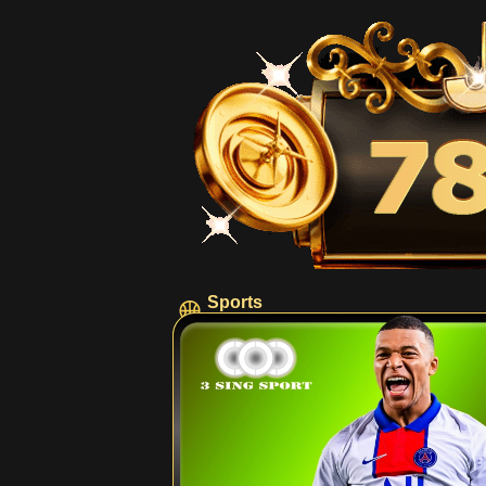
Sports