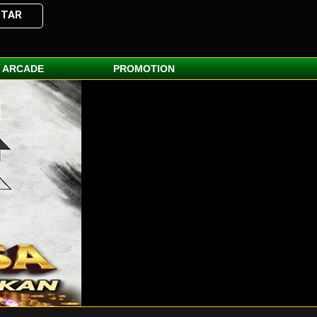
FTAR
ARCADE
PROMOTION