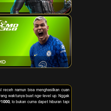
 receh namun bisa menghasilkan cuan
arang waktunya buat nge-level up. Nggak
P1000
, lo bukan cuma dapet hiburan tapi