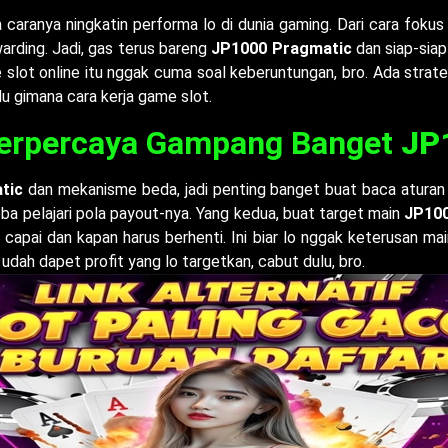
ana caranya ningkatin performa lo di dunia gaming. Dari cara fokus
warding. Jadi, gas terus bareng
JP1000 Pragmatic
dan siap-siap
slot online itu nggak cuma soal keberuntungan, bro. Ada strat
u gimana cara kerja game slot.
Terpercaya Gampang Banget
JP
atic
dan mekanisme beda, jadi penting banget buat baca aturan 
ba pelajari pola payout-nya.
Yang kedua, buat target main
JP10
pai dan kapan harus berhenti. Ini biar lo nggak keterusan main
u udah dapet profit yang lo targetkan, cabut dulu, bro.