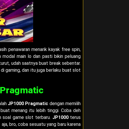
kasih penawaran menarik kayak free spin,
 modal main lo dan pasti bikin peluang
-turut, udah saatnya buat break sebentar.
 di gaming, dan itu juga berlaku buat slot
 Pragmatic
alah
JP1000 Pragmatic
dengan memilih
uat menang itu lebih tinggi. Coba deh
n soal game slot terbaru.
JP1000
terus
 aja, bro, coba sesuatu yang baru karena