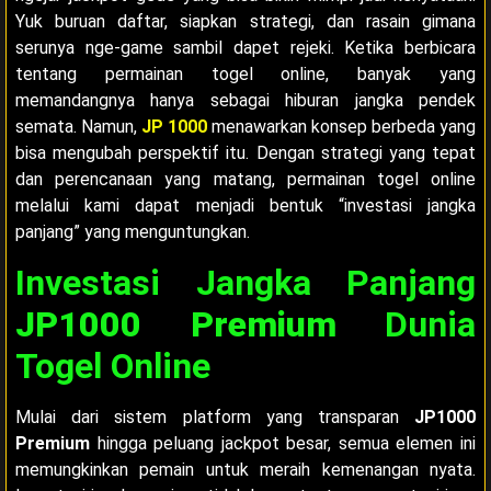
Yuk buruan daftar, siapkan strategi, dan rasain gimana
serunya nge-game sambil dapet rejeki.
Ketika berbicara
tentang permainan togel online, banyak yang
memandangnya hanya sebagai hiburan jangka pendek
semata. Namun,
JP 1000
menawarkan konsep berbeda yang
bisa mengubah perspektif itu. Dengan strategi yang tepat
dan perencanaan yang matang, permainan togel online
melalui kami dapat menjadi bentuk “investasi jangka
panjang” yang menguntungkan.
Investasi Jangka Panjang
JP1000 Premium
Dunia
Togel Online
Mulai dari sistem platform yang transparan
JP1000
Premium
hingga peluang jackpot besar, semua elemen ini
memungkinkan pemain untuk meraih kemenangan nyata.