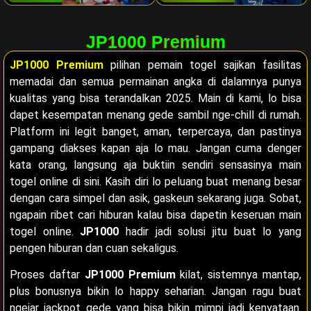
JP1000 Premium
JP1000 Premium
pilihan pemain togel sajikan fasilitas
memadai dan semua permainan angka di dalamnya punya
kualitas yang bisa terandalkan 2025. Main di kami, lo bisa
dapet kesempatan menang gede sambil nge-chill di rumah.
Platform ini legit banget, aman, terpercaya, dan pastinya
gampang diakses kapan aja lo mau. Jangan cuma denger
kata orang, langsung aja buktiin sendiri sensasinya main
togel online di sini. Kasih diri lo peluang buat menang besar
dengan cara simpel dan asik, gaskeun sekarang juga.
Sobat,
ngapain ribet cari hiburan kalau bisa dapetin keseruan main
togel online.
JP1000
hadir jadi solusi jitu buat lo yang
pengen hiburan dan cuan sekaligus.
Proses daftar
JP1000 Premium
kilat, sistemnya mantap,
plus bonusnya bikin lo happy seharian. Jangan ragu buat
ngejar jackpot gede yang bisa bikin mimpi jadi kenyataan.