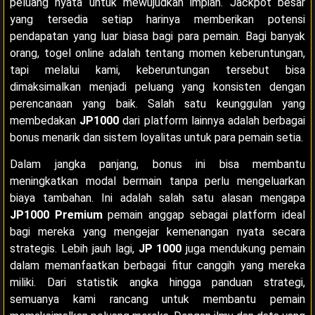
peluang nyata untuk mewujudkan impian. Jackpot besar
yang tersedia setiap harinya memberikan potensi
pendapatan yang luar biasa bagi para pemain. Bagi banyak
orang, togel online adalah tentang momen keberuntungan,
tapi melalui kami, keberuntungan tersebut bisa
dimaksimalkan menjadi peluang yang konsisten dengan
perencanaan yang baik.
Salah satu keunggulan yang
membedakan
JP1000
dari platform lainnya adalah berbagai
bonus menarik dan sistem loyalitas untuk para pemain setia.
Dalam jangka panjang, bonus ini bisa membantu
meningkatkan modal bermain tanpa perlu mengeluarkan
biaya tambahan. Ini adalah salah satu alasan mengapa
JP1000 Premium
pemain anggap sebagai platform ideal
bagi mereka yang mengejar kemenangan nyata secara
strategis.
Lebih jauh lagi,
JP 1000
juga mendukung pemain
dalam memanfaatkan berbagai fitur canggih yang mereka
miliki. Dari statistik angka hingga panduan strategi,
semuanya kami rancang untuk membantu pemain