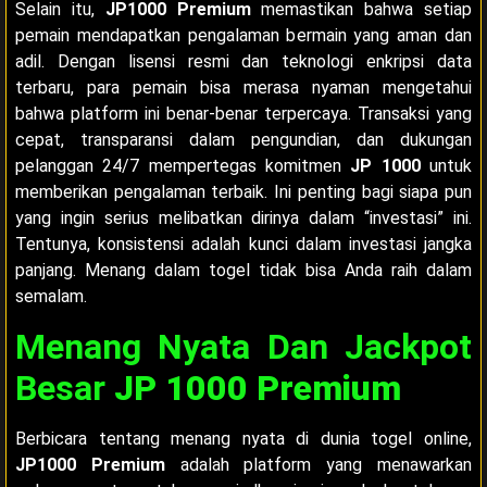
Selain itu,
JP1000 Premium
memastikan bahwa setiap
pemain mendapatkan pengalaman bermain yang aman dan
adil. Dengan lisensi resmi dan teknologi enkripsi data
terbaru, para pemain bisa merasa nyaman mengetahui
bahwa platform ini benar-benar terpercaya. Transaksi yang
cepat, transparansi dalam pengundian, dan dukungan
pelanggan 24/7 mempertegas komitmen
JP 1000
untuk
memberikan pengalaman terbaik. Ini penting bagi siapa pun
yang ingin serius melibatkan dirinya dalam “investasi” ini.
Tentunya, konsistensi adalah kunci dalam investasi jangka
panjang. Menang dalam togel tidak bisa Anda raih dalam
semalam.
Menang Nyata Dan Jackpot
Besar
JP 1000 Premium
Berbicara tentang menang nyata di dunia togel online,
JP1000 Premium
adalah platform yang menawarkan