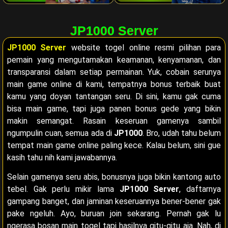
JP1000 Server
JP1000 Server
website togel online resmi pilihan para
pemain yang mengutamakan keamanan, kenyamanan, dan
transparansi dalam setiap permainan. Yuk, cobain serunya
main game online di kami, tempatnya bonus terbaik buat
kamu yang doyan tantangan seru. Di sini, kamu gak cuma
bisa main game, tapi juga panen bonus gede yang bikin
makin semangat. Rasain keseruan gamenya sambil
ngumpulin cuan, semua ada di
JP1000
.
Bro, udah tahu belum
tempat main game online paling kece. Kalau belum, sini gue
kasih tahu nih kami jawabannya.
Selain gamenya seru abis, bonusnya juga bikin kantong auto
tebel. Gak perlu mikir lama
JP1000 Server
, daftarnya
gampang banget, dan jaminan keseruannya bener-bener gak
pake ngeluh. Ayo, buruan join sekarang.
Pernah gak lu
ngerasa bosan main togel tapi hasilnya gitu-gitu aja. Nah, di