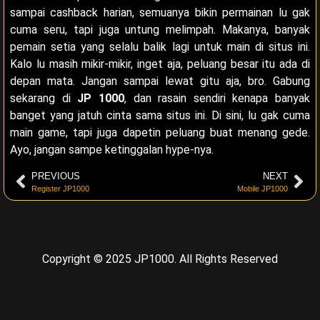
sampai cashback harian, semuanya bikin permainan lu gak
cuma seru, tapi juga untung melimpah. Makanya, banyak
pemain setia yang selalu balik lagi untuk main di situs ini.
Kalo lu masih mikir-mikir, inget aja, peluang besar itu ada di
depan mata. Jangan sampai lewat gitu aja, bro. Gabung
sekarang di
JP 1000
, dan rasain sendiri kenapa banyak
banget yang jatuh cinta sama situs ini. Di sini, lu gak cuma
main game, tapi juga dapetin peluang buat menang gede.
Ayo, jangan sampe ketinggalan hype-nya.
PREVIOUS
NEXT
Register JP1000
Mobile JP1000
Copyright © 2025 JP1000. All Rights Reserved