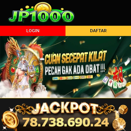
LOGIN
DAFTAR