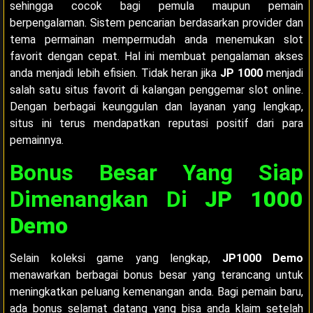
sehingga cocok bagi pemula maupun pemain
berpengalaman. Sistem pencarian berdasarkan provider dan
tema permainan mempermudah anda menemukan slot
favorit dengan cepat. Hal ini membuat pengalaman akses
anda menjadi lebih efisien.
Tidak heran jika
JP 1000
menjadi
salah satu situs favorit di kalangan penggemar slot online.
Dengan berbagai keunggulan dan layanan yang lengkap,
situs ini terus mendapatkan reputasi positif dari para
pemainnya.
Bonus Besar Yang Siap
Dimenangkan Di
JP 1000
Demo
Selain koleksi game yang lengkap,
JP1000 Demo
menawarkan berbagai bonus besar yang terancang untuk
meningkatkan peluang kemenangan anda. Bagi pemain baru,
ada bonus selamat datang yang bisa anda klaim setelah