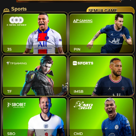
Sports
SEMUA GAME