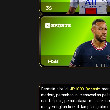
Bermain slot di
JP1000 Deposit
merup
modern, permainan ini menawarkan pel
dan terjamin, pemain dapat merasakan 
menyenangkan berkat tampilan grafis m