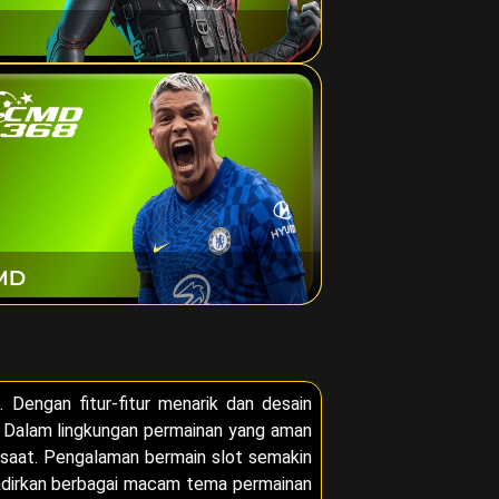
 Dengan fitur-fitur menarik dan desain
 Dalam lingkungan permainan yang aman
 saat.
Pengalaman bermain slot semakin
dirkan berbagai macam tema permainan