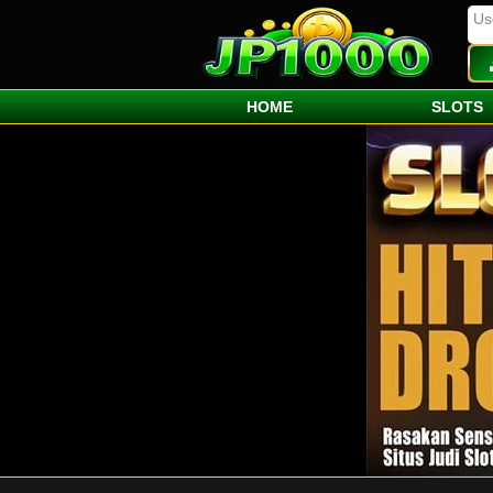
Us
HOME
SLOTS