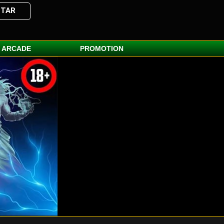
FTAR
ARCADE
PROMOTION