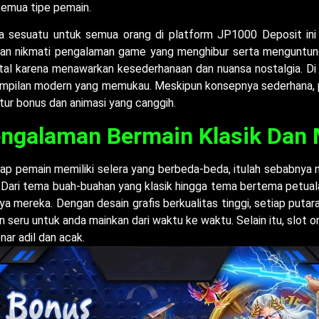
semua tipe pemain.
 ada sesuatu untuk semua orang di platform JP1000 Deposit in
dan nikmati pengalaman game yang menghibur serta menguntu
ital karena menawarkan kesederhanaan dan nuansa nostalgia. D
 tampilan modern yang memukau. Meskipun konsepnya sederhana,
itur bonus dan animasi yang canggih.
ngalaman Bermain Klasik Dan 
p pemain memiliki selera yang berbeda-beda, itulah sebabnya
. Dari tema buah-buahan yang klasik hingga tema bertema petua
 mereka. Dengan desain grafis berkualitas tinggi, setiap puta
 seru untuk anda mainkan dari waktu ke waktu.
Selain itu, slot
ar adil dan acak.