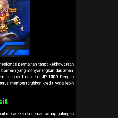
menikmati permainan tanpa kekhawatiran
 bermain yang menyenangkan dan aman.
rmainan slot online di
JP 1000
. Dengan
 harus mempertaruhkan kredit yang lebih
it
il merasakan keseruan setiap gulungan