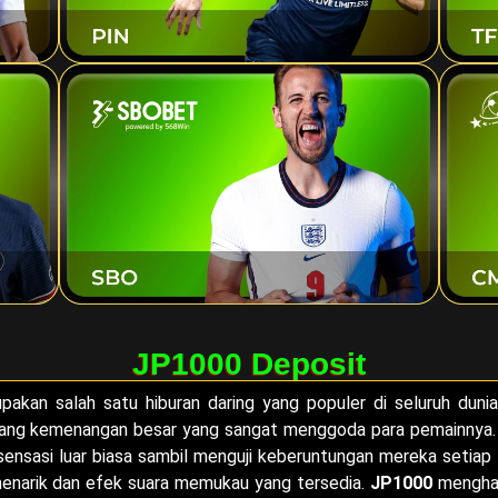
JP1000 Deposit
akan salah satu hiburan daring yang populer di seluruh dunia.
uang kemenangan besar yang sangat menggoda para pemainnya.
sensasi luar biasa sambil menguji keberuntungan mereka setiap
enarik dan efek suara memukau yang tersedia.
JP1000
mengha