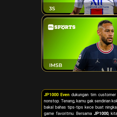
JP1000 Even
dukungan tim customer s
nonstop. Tenang, kamu gak sendirian kok, 
bakal bahas tips-tips kece buat ningkat
game favoritmu.
Bersama
JP1000
, ki