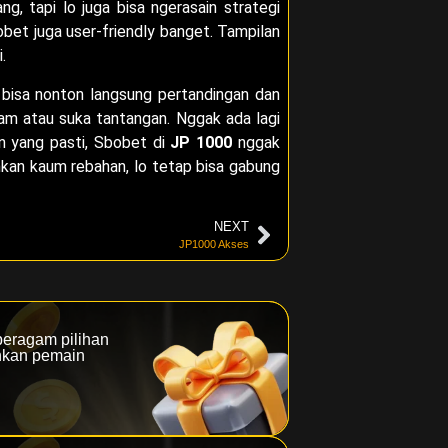
ng, tapi lo juga bisa ngerasain strategi
et juga user-friendly banget. Tampilan
.
o bisa nonton langsung pertandingan dan
ajam atau suka tantangan. Nggak ada lagi
n yang pasti, Sbobet di
JP 1000
nggak
hkan kaum rebahan, lo tetap bisa gabung
NEXT
JP1000 Akses
beragam pilihan
kan pemain