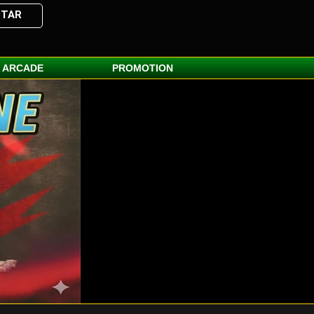
FTAR
ARCADE
PROMOTION