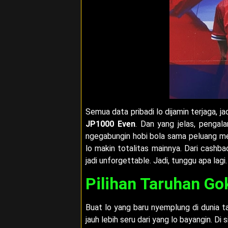
Semua data pribadi lo dijamin terjaga, j
JP1000 Even
. Dan yang jelas, pengala
ngegabungin hobi bola sama peluang m
lo makin totalitas mainnya. Dari cashba
jadi unforgettable. Jadi, tunggu apa lagi.
Pilihan Taruhan Go
Buat lo yang baru nyemplung di dunia ta
jauh lebih seru dari yang lo bayangin. Di 