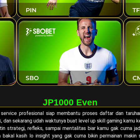
JP1000 Even
ervice profesional siap membantu proses daftar dan taruha
dan sekarang udah waktunya buat level up skill gaming kamu ke lev
in strategi, refleks, sampai mentalitas biar kamu gak cuma jadi 
ta bakal kasih lo insight yang gak cuma bikin permainan makin 