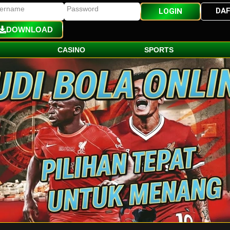
ername
Password
DA
LOGIN
DOWNLOAD
CASINO
SPORTS