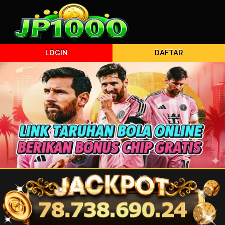
LOGIN
DAFTAR