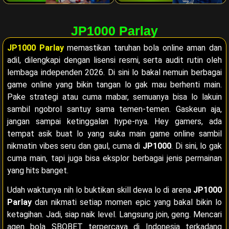
JP1000 Parlay
JP1000 Parlay
memastikan taruhan bola online aman dan
adil, dilengkapi dengan lisensi resmi, serta audit rutin oleh
lembaga independen 2026. Di sini lo bakal nemuin berbagai
game online yang bikin tangan lo gak mau berhenti main.
Pake strategi atau cuma mabar, semuanya bisa lo lakuin
sambil ngobrol santuy sama temen-temen. Gaskeun aja,
jangan sampai ketinggalan hype-nya.
Hey gamers, ada
tempat asik buat lo yang suka main game online sambil
nikmatin vibes seru dan gaul, cuma di
JP1000
. Di sini, lo gak
cuma main, tapi juga bisa eksplor berbagai jenis permainan
yang hits banget.
Udah waktunya nih lo buktikan skill dewa lo di arena
JP1000
Parlay
dan nikmati setiap momen epic yang bakal bikin lo
ketagihan. Jadi, siap naik level. Langsung join, geng.
Mencari
agen bola SBOBET terpercaya di Indonesia terkadang