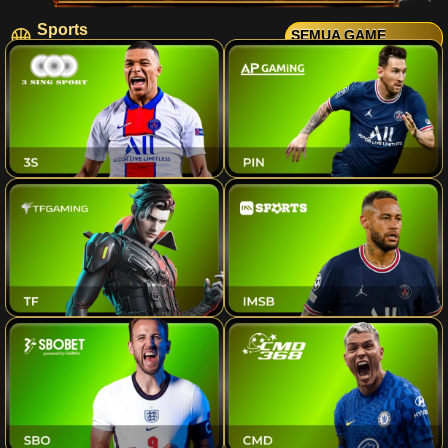
Sports
SEMUA GAME