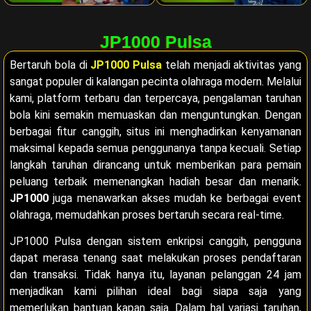
JP1000 Pulsa
Bertaruh bola di
JP1000 Pulsa
telah menjadi aktivitas yang
sangat populer di kalangan pecinta olahraga modern. Melalui
kami, platform terbaru dan terpercaya, pengalaman taruhan
bola kini semakin memuaskan dan menguntungkan. Dengan
berbagai fitur canggih, situs ini menghadirkan kenyamanan
maksimal kepada semua penggunanya tanpa kecuali. Setiap
langkah taruhan dirancang untuk memberikan para pemain
peluang terbaik memenangkan hadiah besar dan menarik.
JP1000
juga menawarkan akses mudah ke berbagai event
olahraga, memudahkan proses bertaruh secara real-time.
JP1000 Pulsa dengan sistem enkripsi canggih, pengguna
dapat merasa tenang saat melakukan proses pendaftaran
dan transaksi. Tidak hanya itu, layanan pelanggan 24 jam
menjadikan kami pilihan ideal bagi siapa saja yang
memerlukan bantuan kapan saja. Dalam hal variasi taruhan,