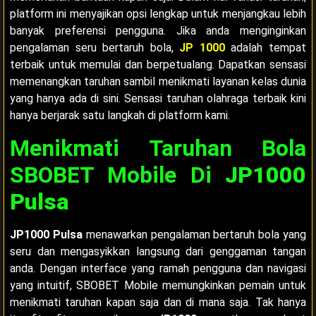
platform ini menyajikan opsi lengkap untuk menjangkau lebih
banyak preferensi pengguna. Jika anda menginginkan
pengalaman seru bertaruh bola,
JP 1000
adalah tempat
terbaik untuk memulai dan berpetualang. Dapatkan sensasi
memenangkan taruhan sambil menikmati layanan kelas dunia
yang hanya ada di sini. Sensasi taruhan olahraga terbaik kini
hanya berjarak satu langkah di platform kami.
Menikmati Taruhan Bola
SBOBET Mobile Di
JP1000
Pulsa
JP1000 Pulsa
menawarkan pengalaman bertaruh bola yang
seru dan mengasyikkan langsung dari genggaman tangan
anda. Dengan interface yang ramah pengguna dan navigasi
yang intuitif, SBOBET Mobile memungkinkan pemain untuk
menikmati taruhan kapan saja dan di mana saja. Tak hanya